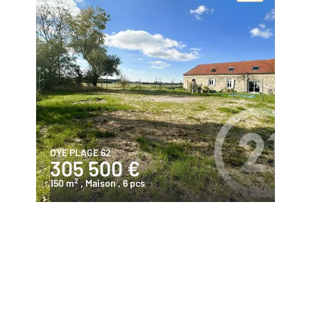
OYE PLAGE 62
305 500 €
2
150 m
, Maison
, 6 pcs