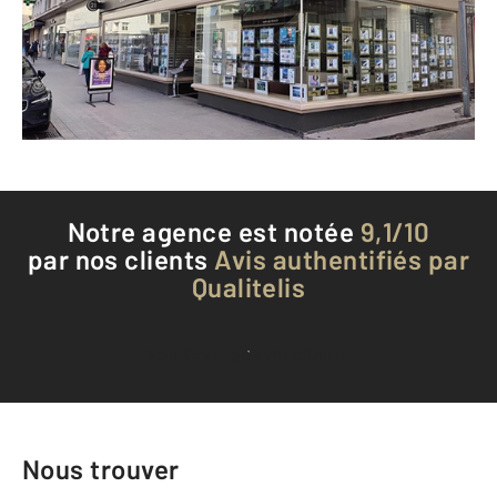
Envoyer un message
Téléphoner à l'agence
Notre agence est notée
9,1/10
par nos clients
Avis authentifiés par
Qualitelis
Voir tous les avis clients
Nous trouver