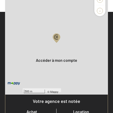
-
Parlons de vous, parlons biens
Votre compte :
Accéder à mon compte
500 m
©
Mappy
Votre agence est notée
Achat
Location