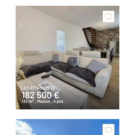
LES ATTAQUES 62
182 500 €
2
132 m
, Maison
, 4 pcs