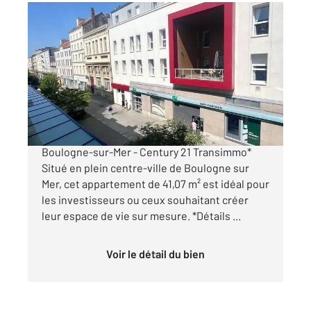
BOULOGNE SUR MER 62
2
41,07 m
, 2 pièces
Ref : 18495
Appartement F2 à vendre
91 000 €
*À vendre : Appartement au cœur de
Boulogne-sur-Mer - Century 21 Transimmo*
Situé en plein centre-ville de Boulogne sur
Mer, cet appartement de 41,07 m² est idéal pour
les investisseurs ou ceux souhaitant créer
leur espace de vie sur mesure. *Détails ...
Voir le détail du bien