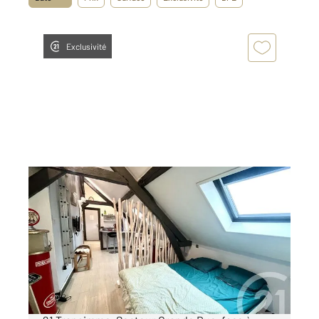
Exclusivité
BOULOGNE SUR MER 62
2
21,30 m
, 1 pièce
Ref : 18856
Appartement Studio à vendre
59 000 €
BOULOGNE SUR MER EN EXCLUSIVITE Century