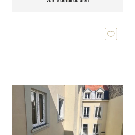
Voir le détail du bien
BOULOGNE SUR MER 62
2
105 m
, 3 pièces
Ref : 18496
Appartement F3 à vendre
225 500 €