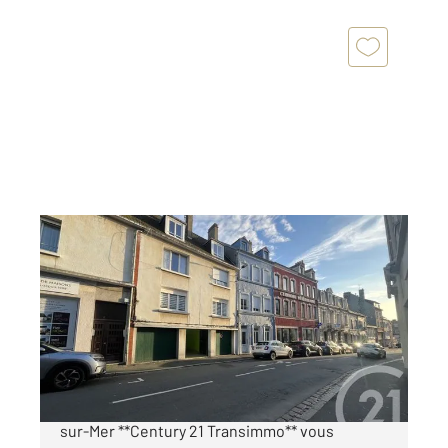
BOULOGNE SUR MER 62
2
71,10 m
, 3 pièces
Ref : 18977
Appartement à vendre
106 500 €
À vendre : Appartement 3 pièces à Boulogne-
sur-Mer **Century 21 Transimmo** vous