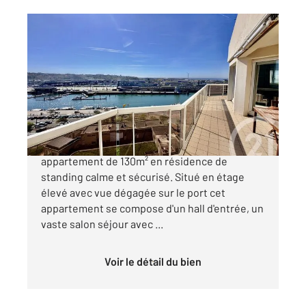
BOULOGNE SUR MER 62
2
130 m
, 6 pièces
Ref : 18957
Appartement F4 à vendre
495 000 €
BOULOGNE SUR MER - VUE PORT Spacieux
appartement de 130m² en résidence de
standing calme et sécurisé. Situé en étage
élevé avec vue dégagée sur le port cet
appartement se compose d'un hall d'entrée, un
vaste salon séjour avec ...
Voir le détail du bien