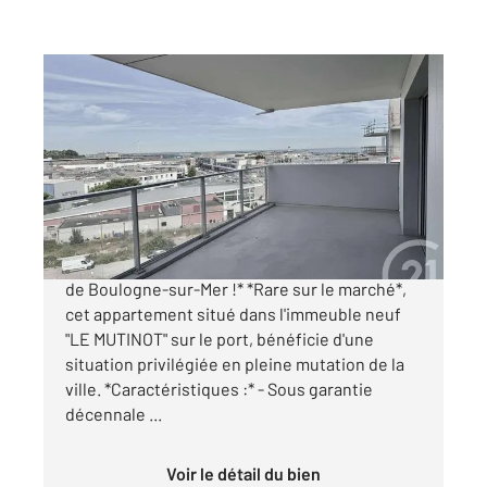
BOULOGNE SUR MER 62
2
64,38 m
, 4 pièces
Ref : 18617
Appartement F3 à vendre
278 000 €
*À vendre : Appartement d'exception au cœur
de Boulogne-sur-Mer !* *Rare sur le marché*,
cet appartement situé dans l'immeuble neuf
"LE MUTINOT" sur le port, bénéficie d'une
situation privilégiée en pleine mutation de la
ville. *Caractéristiques :* - Sous garantie
décennale ...
Voir le détail du bien