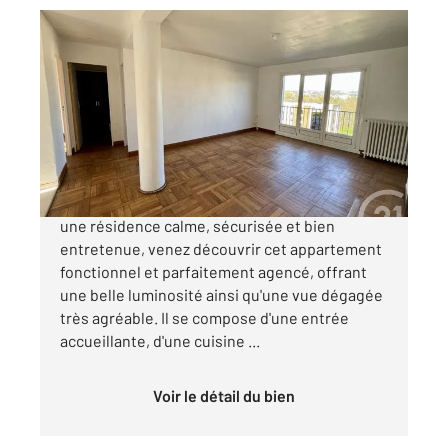
BOULOGNE SUR MER 62
2
92 m
, 4 pièces
Ref : 18842
Appartement à vendre
99 000 €
NOUVEAUTÉ À BOULOGNE-SUR-MER ! Dans
une résidence calme, sécurisée et bien
entretenue, venez découvrir cet appartement
fonctionnel et parfaitement agencé, offrant
une belle luminosité ainsi qu'une vue dégagée
très agréable. Il se compose d'une entrée
accueillante, d'une cuisine ...
Voir le détail du bien