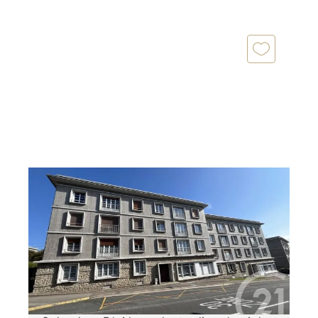
BOULOGNE SUR MER 62
2
87 m
, 4 pièces
Ref : 18143
Appartement F3 à vendre
79 000 €
À VENDRE BOULOGNE-SUR-MER Appartement