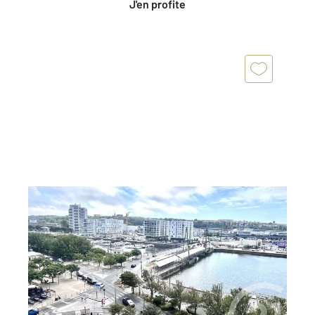
J'en profite
BOULOGNE SUR MER 62
2
59 m
, 4 pièces
Ref : 17863
Appartement F3 à vendre
169 500 €