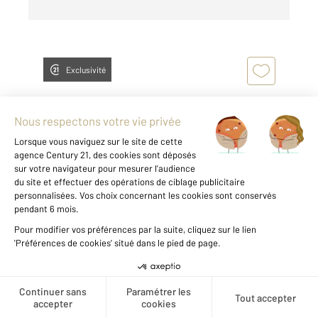
Exclusivité
BOULOGNE SUR MER 62
2
100 m
, 5 pièces
Ref : 19095
Appartement F4 à vendre
209 500 €
Créer une alerte