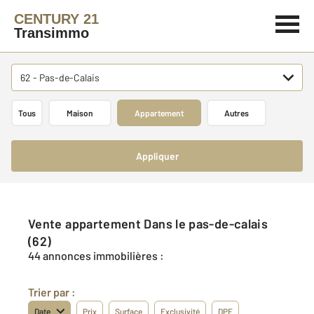
CENTURY 21
Transimmo
62 - Pas-de-Calais
Tous
Maison
Appartement
Autres
Appliquer
Vente appartement Dans le pas-de-calais
(62)
44 annonces immobilières :
Trier par :
Date
Prix
Surface
Exclusivité
DPE