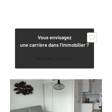
Vous envisagez
une carrière dans l'immobilier ?
Découvrir nos offres
BOULOGNE SUR MER 62
2
19,20 m
, 1 pièce
Ref : 19091
Appartement Studio à vendre