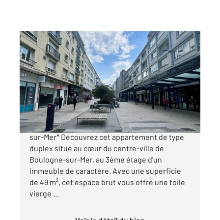
BOULOGNE SUR MER 62
2
49 m
, 2 pièces
Ref : 18497
Appartement F3 à vendre
107 000 €
*À vendre : Appartement Duplex Boulogne-
sur-Mer* Découvrez cet appartement de type
duplex situé au cœur du centre-ville de
Boulogne-sur-Mer, au 3ème étage d'un
immeuble de caractère. Avec une superficie
de 49 m², cet espace brut vous offre une toile
vierge ...