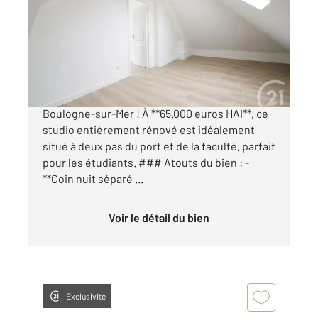
Ref : 19292
Appartement F1 Bis à vendre
65 000 €
Opportunité à saisir : Studio avec coin nuit à
Boulogne-sur-Mer ! À **65.000 euros HAI**, ce
studio entièrement rénové est idéalement
situé à deux pas du port et de la faculté, parfait
pour les étudiants. ### Atouts du bien : -
**Coin nuit séparé ...
Voir le détail du bien
Exclusivité