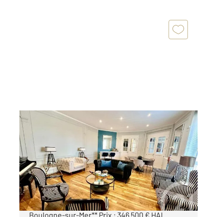
BOULOGNE SUR MER 62
2
181 m
, 5 pièces
Ref : 19087
Appartement F4 à vendre
346 500 €
**À vendre : Appartement d'exception à
Boulogne-sur-Mer** Prix : 346 500 € HAI