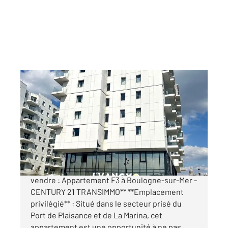
BOULOGNE SUR MER 62
2
38,08 m
, 3 pièces
Ref : 19268
Appartement F3 à vendre
157 500 €
EXCLUSIVITE CENTURY 21 TRANSIMMO **À
vendre : Appartement F3 à Boulogne-sur-Mer -
CENTURY 21 TRANSIMMO** **Emplacement
privilégié** : Situé dans le secteur prisé du
Port de Plaisance et de La Marina, cet
appartement est une opportunité à ne pas