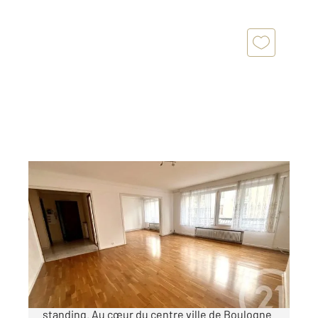
BOULOGNE SUR MER 62
2
105 m
, 4 pièces
Ref : 18773
Appartement F3 à vendre
158 500 €
À VENDRE BOULOGNE-SUR-MER Résidence de
standing. Au cœur du centre ville de Boulogne