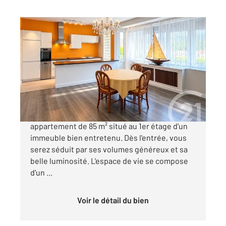
BOULOGNE SUR MER 62
2
85 m
, 5 pièces
Ref : 19209
Appartement à vendre
148 000 €
À Boulogne-sur-Mer, découvrez cet agréable
appartement de 85 m² situé au 1er étage d'un
immeuble bien entretenu. Dès l'entrée, vous
serez séduit par ses volumes généreux et sa
belle luminosité. L'espace de vie se compose
d'un ...
Voir le détail du bien