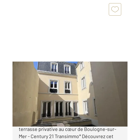
BOULOGNE SUR MER 62
2
63,76 m
, 3 pièces
Ref : 18492
Appartement F3 à vendre
146 500 €
*À vendre : Appartement spacieux avec
terrasse privative au cœur de Boulogne-sur-
Mer - Century 21 Transimmo* Découvrez cet