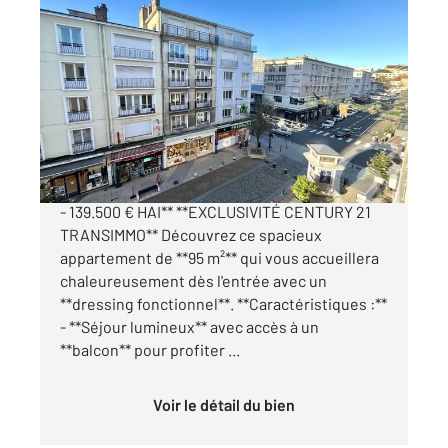
BOULOGNE SUR MER 62
2
95 m
, 5 pièces
Ref : 18562
Appartement F4 à vendre
139 500 €
**À vendre : Appartement à Boulogne-sur-Mer
- 139.500 € HAI** **EXCLUSIVITÉ CENTURY 21
TRANSIMMO** Découvrez ce spacieux
appartement de **95 m²** qui vous accueillera
chaleureusement dès l'entrée avec un
**dressing fonctionnel**. **Caractéristiques :**
- **Séjour lumineux** avec accès à un
**balcon** pour profiter ...
Voir le détail du bien