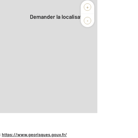
+
Demander la localisation
-
2
r le détail]
:
https://www.georisques.gouv.fr/