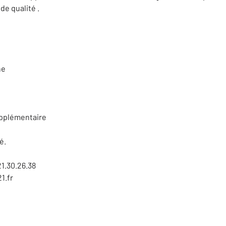
de qualité .
ne
upplémentaire
é.
21.30.26.38
1.fr