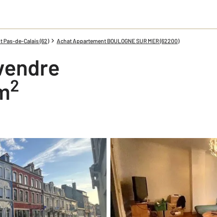
 Pas-de-Calais (62)
Achat Appartement BOULOGNE SUR MER (62200)
vendre
2
 m