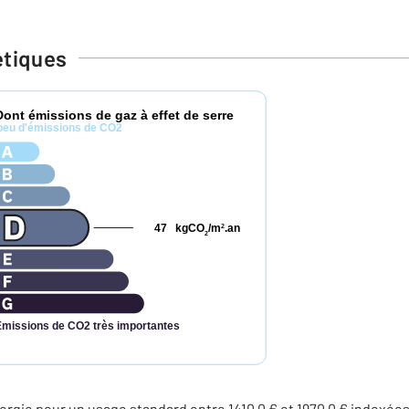
étiques
Dont émissions de gaz à effet de serre
peu d'émissions de CO2
47
kgCO
/m
.an
2
2
Émissions de CO2 très importantes
rgie pour un usage standard entre 1410,0 € et 1970,0 € indexé