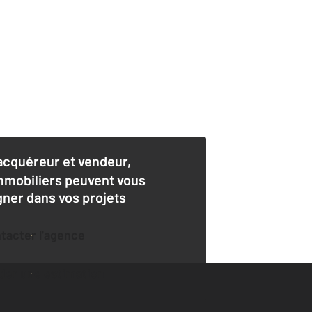
acquéreur et vendeur,
mmobiliers peuvent vous
er dans vos projets
ntacter l'agence
der une estimation