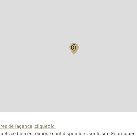
Biens vendus
Surface habitable : 71,1 m
Nombre de pièces : 3
[Voi
es de l'agence, cliquez ici
uels ce bien est exposé sont disponibles sur le site Géorisques 