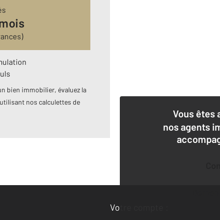
és
 mois
rances)
mulation
uls
n bien immobilier, évaluez la
utilisant nos calculettes de
Vous êtes 
nos agents i
accompagn
Co
Deman
Votre compte :