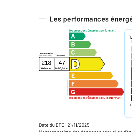
Les performances énerg
logement extrêmement performant
*
consommation
(énergie primaire)
émissions
218
47
2
2
kWh/m
.an
kg CO
/m
.an
2
logement extrêmement peu performant
Date du DPE : 21/11/2025
Montant estimé des dépenses annuelles d'éne