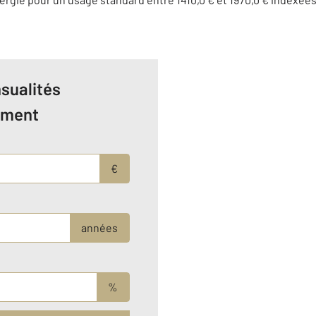
sualités
ement
€
années
%