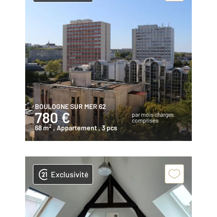
BOULOGNE SUR MER 62
780 €
par mois charges
comprises
2
68 m
, Appartement
, 3 pcs
Exclusivité