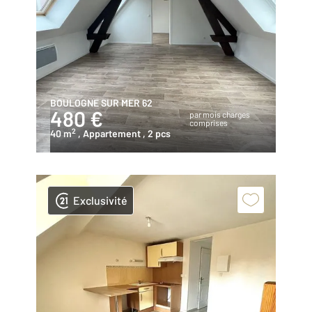
BOULOGNE SUR MER 62
480 €
par mois charges
comprises
2
40 m
, Appartement
, 2 pcs
Exclusivité