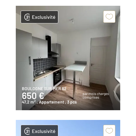
Exclusivité
BOULOGNE SUR MER 62
650 €
par mois charges
comprises
2
47,2 m
, Appartement
, 3 pcs
Exclusivité