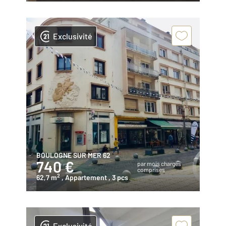
Exclusivité
BOULOGNE SUR MER 62
740 €
par mois charges
comprises
2
62,7 m
, Appartement
, 3 pcs
Exclusivité