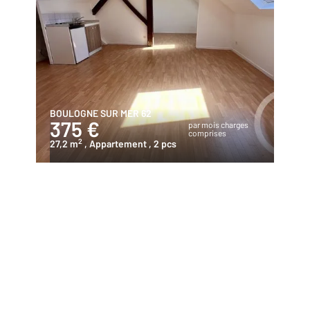
BOULOGNE SUR MER 62
375 €
par mois charges
comprises
2
27,2 m
, Appartement
, 2 pcs