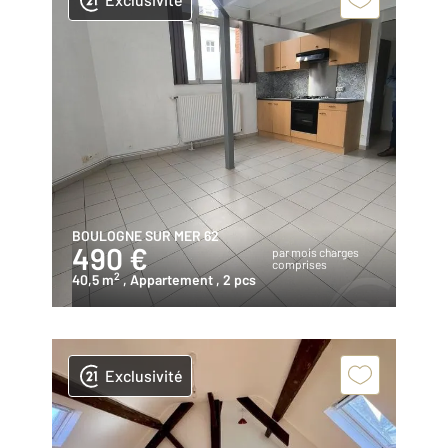
BOULOGNE SUR MER 62
490 €
par mois charges
comprises
2
40,5 m
, Appartement
, 2 pcs
Exclusivité