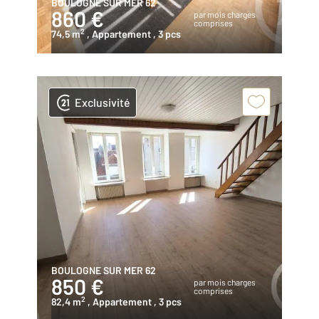
BOULOGNE SUR MER 62
860 €
par mois charges
comprises
2
74,5 m
, Appartement
, 3 pcs
Exclusivité
BOULOGNE SUR MER 62
850 €
par mois charges
comprises
2
82,4 m
, Appartement
, 3 pcs