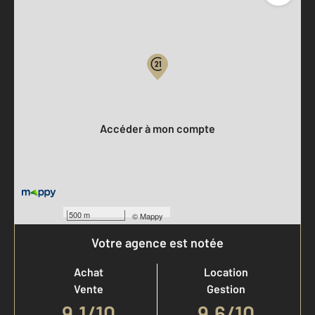
Parlons de vous, parlons biens
Votre compte :
Accéder à mon compte
500 m
©
Mappy
Votre agence est notée
Achat
Location
Vente
Gestion
9,1
/
10
9,6/10