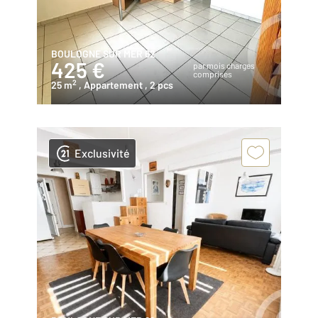
BOULOGNE SUR MER 62
425 €
par mois charges
comprises
2
25 m
, Appartement
, 2 pcs
Exclusivité